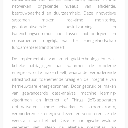
netwerken ongekende niveaus van efficiëntie,
betrouwbaarheid en duurzaamheid. Deze innovatieve
systemen maken real-time monitoring,
geautomatiseerde besluitvorming en
tweerichtingscommunicatie tussen nutsbedrijven en
consumenten mogelijk, wat het energielandschap
fundamenteel transformeert.
De implementatie van smart grid-technologieën pakt
kritieke uitdagingen aan waarmee de moderne
energiesector te maken heeft, waaronder verouderende
infrastructuur, toenemende vraag en de integratie van
hernieuwbare energiebronnen. Door gebruik te maken
van geavanceerde data-analyse, machine learning-
algoritmen en Internet of Things (IoT)-apparaten
optimaliseren slimme netwerken de stroomstroom,
verminderen ze energieverliezen en verbeteren ze de
veerkracht van het net. Deze technologische evolutie
verbetert niet alleen de algehele prestaties van