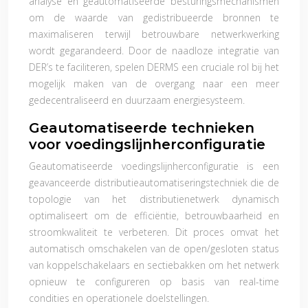
analyse en geautomatiseerde besturingsmechanismen
om de waarde van gedistribueerde bronnen te
maximaliseren terwijl betrouwbare netwerkwerking
wordt gegarandeerd. Door de naadloze integratie van
DER’s te faciliteren, spelen DERMS een cruciale rol bij het
mogelijk maken van de overgang naar een meer
gedecentraliseerd en duurzaam energiesysteem.
Geautomatiseerde technieken
voor voedingslijnherconfiguratie
Geautomatiseerde voedingslijnherconfiguratie is een
geavanceerde distributieautomatiseringstechniek die de
topologie van het distributienetwerk dynamisch
optimaliseert om de efficiëntie, betrouwbaarheid en
stroomkwaliteit te verbeteren. Dit proces omvat het
automatisch omschakelen van de open/gesloten status
van koppelschakelaars en sectiebakken om het netwerk
opnieuw te configureren op basis van real-time
condities en operationele doelstellingen.