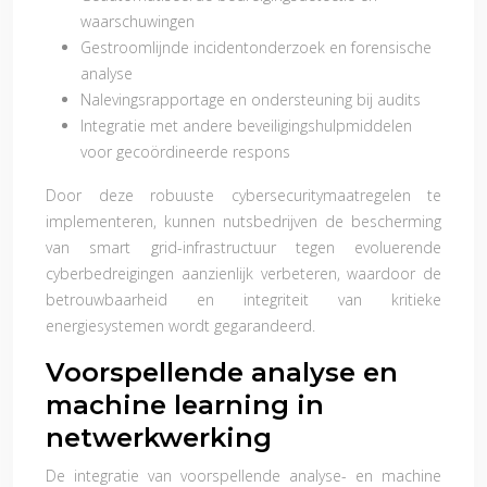
waarschuwingen
Gestroomlijnde incidentonderzoek en forensische
analyse
Nalevingsrapportage en ondersteuning bij audits
Integratie met andere beveiligingshulpmiddelen
voor gecoördineerde respons
Door deze robuuste cybersecuritymaatregelen te
implementeren, kunnen nutsbedrijven de bescherming
van smart grid-infrastructuur tegen evoluerende
cyberbedreigingen aanzienlijk verbeteren, waardoor de
betrouwbaarheid en integriteit van kritieke
energiesystemen wordt gegarandeerd.
Voorspellende analyse en
machine learning in
netwerkwerking
De integratie van voorspellende analyse- en machine