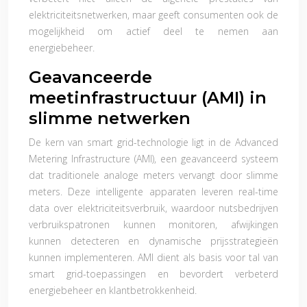
elektriciteitsnetwerken, maar geeft consumenten ook de
mogelijkheid om actief deel te nemen aan
energiebeheer.
Geavanceerde
meetinfrastructuur (AMI) in
slimme netwerken
De kern van smart grid-technologie ligt in de Advanced
Metering Infrastructure (AMI), een geavanceerd systeem
dat traditionele analoge meters vervangt door slimme
meters. Deze intelligente apparaten leveren real-time
data over elektriciteitsverbruik, waardoor nutsbedrijven
verbruikspatronen kunnen monitoren, afwijkingen
kunnen detecteren en dynamische prijsstrategieën
kunnen implementeren. AMI dient als basis voor tal van
smart grid-toepassingen en bevordert verbeterd
energiebeheer en klantbetrokkenheid.