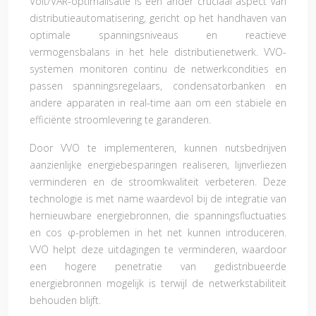
Volt/VAR-optimalisatie is een ander cruciaal aspect van
distributieautomatisering, gericht op het handhaven van
optimale spanningsniveaus en reactieve
vermogensbalans in het hele distributienetwerk. VVO-
systemen monitoren continu de netwerkcondities en
passen spanningsregelaars, condensatorbanken en
andere apparaten in real-time aan om een stabiele en
efficiënte stroomlevering te garanderen.
Door VVO te implementeren, kunnen nutsbedrijven
aanzienlijke energiebesparingen realiseren, lijnverliezen
verminderen en de stroomkwaliteit verbeteren. Deze
technologie is met name waardevol bij de integratie van
hernieuwbare energiebronnen, die spanningsfluctuaties
en cos φ-problemen in het net kunnen introduceren.
VVO helpt deze uitdagingen te verminderen, waardoor
een hogere penetratie van gedistribueerde
energiebronnen mogelijk is terwijl de netwerkstabiliteit
behouden blijft.