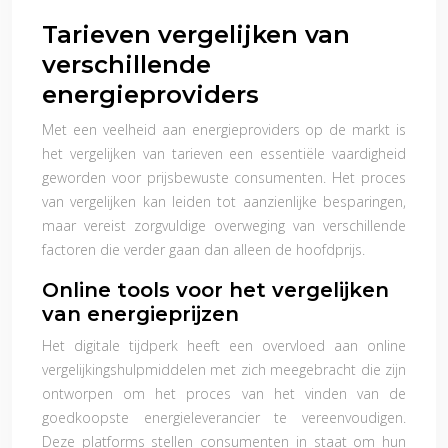
Tarieven vergelijken van
verschillende
energieproviders
Met een veelheid aan energieproviders op de markt is
het vergelijken van tarieven een essentiële vaardigheid
geworden voor prijsbewuste consumenten. Het proces
van vergelijken kan leiden tot aanzienlijke besparingen,
maar vereist zorgvuldige overweging van verschillende
factoren die verder gaan dan alleen de hoofdprijs.
Online tools voor het vergelijken
van energieprijzen
Het digitale tijdperk heeft een overvloed aan online
vergelijkingshulpmiddelen met zich meegebracht die zijn
ontworpen om het proces van het vinden van de
goedkoopste energieleverancier te vereenvoudigen.
Deze platforms stellen consumenten in staat om hun