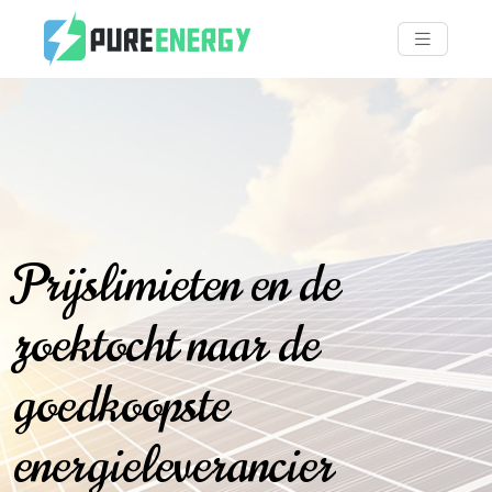
Prijslimieten en de
zoektocht naar de
goedkoopste
energieleverancier