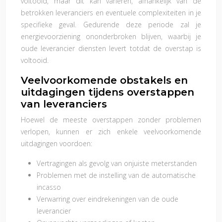
voltooid, maar dit kan variëren, afhankelijk van de
betrokken leveranciers en eventuele complexiteiten in je
specifieke geval. Gedurende deze periode zal je
energievoorziening ononderbroken blijven, waarbij je
oude leverancier diensten levert totdat de overstap is
voltooid.
Veelvoorkomende obstakels en
uitdagingen tijdens overstappen
van leveranciers
Hoewel de meeste overstappen zonder problemen
verlopen, kunnen er zich enkele veelvoorkomende
uitdagingen voordoen:
Vertragingen als gevolg van onjuiste meterstanden
Problemen met de instelling van de automatische
incasso
Verwarring over eindrekeningen van de oude
leverancier