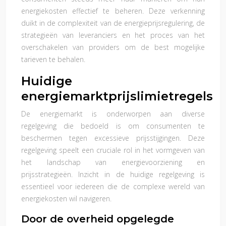
energiekosten effectief te beheren. Deze verkenning
duikt in de complexiteit van de energieprijsregulering, de
strategieën van leveranciers en het proces van het
overschakelen van providers om de best mogelijke
tarieven te behalen.
Huidige
energiemarktprijslimietregels
De energiemarkt is onderworpen aan diverse
regelgeving die bedoeld is om consumenten te
beschermen tegen excessieve prijsstijgingen. Deze
regelgeving speelt een cruciale rol in het vormgeven van
het landschap van energievoorziening en
prijsstrategieën. Inzicht in de huidige regelgeving is
essentieel voor iedereen die de complexe wereld van
energiekosten wil navigeren.
Door de overheid opgelegde