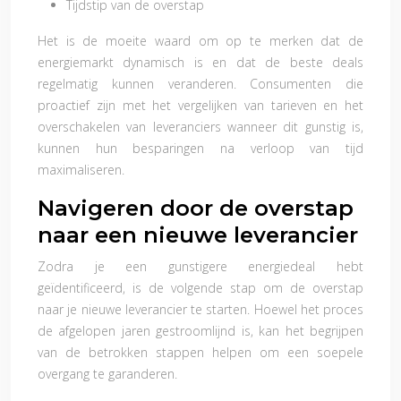
Tijdstip van de overstap
Het is de moeite waard om op te merken dat de
energiemarkt dynamisch is en dat de beste deals
regelmatig kunnen veranderen. Consumenten die
proactief zijn met het vergelijken van tarieven en het
overschakelen van leveranciers wanneer dit gunstig is,
kunnen hun besparingen na verloop van tijd
maximaliseren.
Navigeren door de overstap
naar een nieuwe leverancier
Zodra je een gunstigere energiedeal hebt
geïdentificeerd, is de volgende stap om de overstap
naar je nieuwe leverancier te starten. Hoewel het proces
de afgelopen jaren gestroomlijnd is, kan het begrijpen
van de betrokken stappen helpen om een soepele
overgang te garanderen.