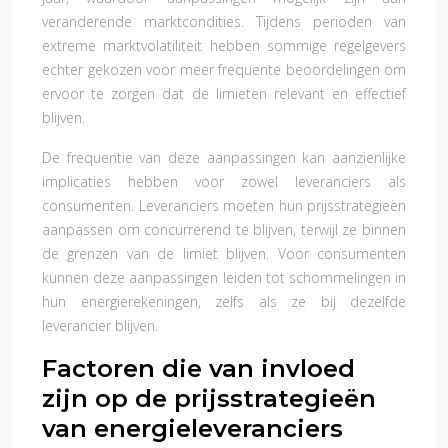
veranderende marktcondities. Tijdens perioden van
extreme marktvolatiliteit hebben sommige regelgevers
echter gekozen voor meer frequente beoordelingen om
ervoor te zorgen dat de limieten relevant en effectief
blijven.
De frequentie van deze aanpassingen kan aanzienlijke
implicaties hebben voor zowel leveranciers als
consumenten. Leveranciers moeten hun prijsstrategieën
aanpassen om concurrerend te blijven, terwijl ze binnen
de grenzen van de limiet blijven. Voor consumenten
kunnen deze aanpassingen leiden tot schommelingen in
hun energierekeningen, zelfs als ze bij dezelfde
leverancier blijven.
Factoren die van invloed
zijn op de prijsstrategieën
van energieleveranciers