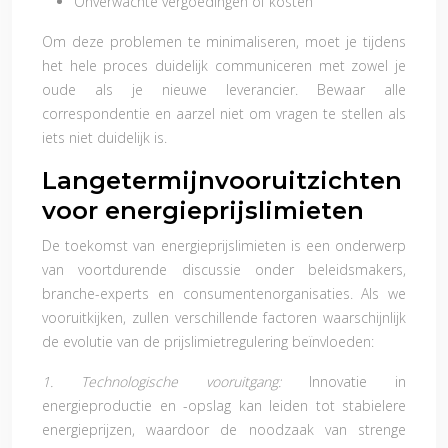
Onverwachte vergoedingen of kosten
Om deze problemen te minimaliseren, moet je tijdens
het hele proces duidelijk communiceren met zowel je
oude als je nieuwe leverancier. Bewaar alle
correspondentie en aarzel niet om vragen te stellen als
iets niet duidelijk is.
Langetermijnvooruitzichten
voor energieprijslimieten
De toekomst van energieprijslimieten is een onderwerp
van voortdurende discussie onder beleidsmakers,
branche-experts en consumentenorganisaties. Als we
vooruitkijken, zullen verschillende factoren waarschijnlijk
de evolutie van de prijslimietregulering beïnvloeden:
1. Technologische vooruitgang:
Innovatie in
energieproductie en -opslag kan leiden tot stabielere
energieprijzen, waardoor de noodzaak van strenge