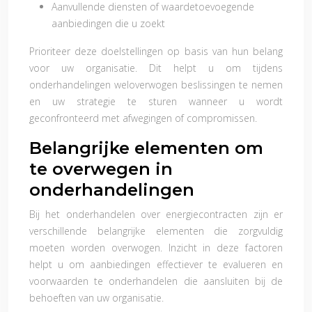
Aanvullende diensten of waardetoevoegende
aanbiedingen die u zoekt
Prioriteer deze doelstellingen op basis van hun belang
voor uw organisatie. Dit helpt u om tijdens
onderhandelingen weloverwogen beslissingen te nemen
en uw strategie te sturen wanneer u wordt
geconfronteerd met afwegingen of compromissen.
Belangrijke elementen om
te overwegen in
onderhandelingen
Bij het onderhandelen over energiecontracten zijn er
verschillende belangrijke elementen die zorgvuldig
moeten worden overwogen. Inzicht in deze factoren
helpt u om aanbiedingen effectiever te evalueren en
voorwaarden te onderhandelen die aansluiten bij de
behoeften van uw organisatie.