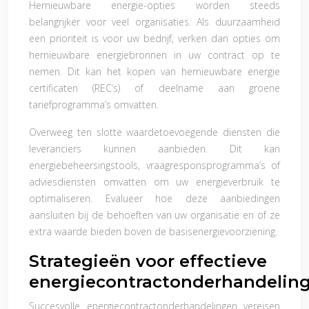
Hernieuwbare energie-opties worden steeds
belangrijker voor veel organisaties. Als duurzaamheid
een prioriteit is voor uw bedrijf, verken dan opties om
hernieuwbare energiebronnen in uw contract op te
nemen. Dit kan het kopen van hernieuwbare energie
certificaten (REC’s) of deelname aan groene
tariefprogramma’s omvatten.
Overweeg ten slotte waardetoevoegende diensten die
leveranciers kunnen aanbieden. Dit kan
energiebeheersingstools, vraagresponsprogramma’s of
adviesdiensten omvatten om uw energieverbruik te
optimaliseren. Evalueer hoe deze aanbiedingen
aansluiten bij de behoeften van uw organisatie en of ze
extra waarde bieden boven de basisenergievoorziening.
Strategieën voor effectieve
energiecontractonderhandelin
Succesvolle energiecontractonderhandelingen vereisen