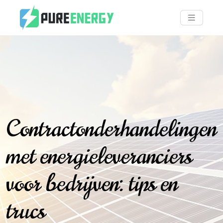
Contractonderhandelingen
met energieleveranciers
voor bedrijven: tips en
trucs