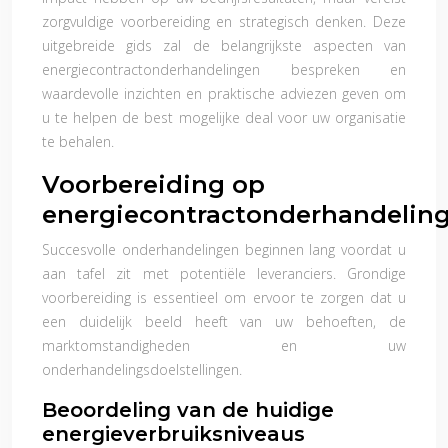
zorgvuldige voorbereiding en strategisch denken. Deze
uitgebreide gids zal de belangrijkste aspecten van
energiecontractonderhandelingen bespreken en
waardevolle inzichten en praktische adviezen geven om
u te helpen de best mogelijke deal voor uw organisatie
te behalen.
Voorbereiding op
energiecontractonderhandelin
Succesvolle onderhandelingen beginnen lang voordat u
aan tafel zit met potentiële leveranciers. Grondige
voorbereiding is essentieel om ervoor te zorgen dat u
een duidelijk beeld heeft van uw behoeften, de
marktomstandigheden en uw
onderhandelingsdoelstellingen.
Beoordeling van de huidige
energieverbruiksniveaus