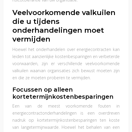
Veelvoorkomende valkuilen
die u tijdens
onderhandelingen moet
vermijden
Hoewel het onderhandelen over energiecontracten kan
leiden tot aanzienlijke kostenbesparingen en verbeterde
voorwaarden, zijn er verschillende veelvoorkomende
valkuilen waarvan organisaties zich bewust moeten zijn
en die ze moeten proberen te vermijden.
Focussen op alleen
kortetermijnkostenbesparingen
Een van de meest voorkomende fouten in
energiecontractonderhandelingen is een overdreven
nadruk op kortetermijnkostenbesparingen ten koste
van langetermijnwaarde. Hoewel het behalen van een